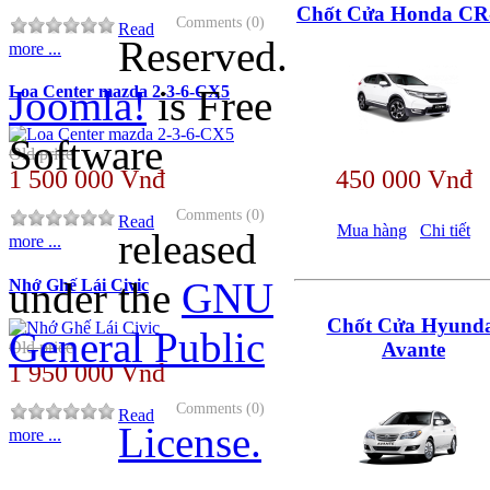
Chốt Cửa Honda CR
Comments (0)
Read
Reserved.
more ...
Joomla!
is Free
Loa Center mazda 2-3-6-CX5
Software
Old price
1 500 000 Vnđ
450 000 Vnđ
Comments (0)
Read
Mua hàng
Chi tiết
released
more ...
under the
GNU
Nhớ Ghế Lái Civic
Chốt Cửa Hyunda
General Public
Old price
Avante
1 950 000 Vnđ
Comments (0)
Read
License.
more ...