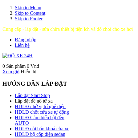
Skip to Menu
Skip to Content
Skip to Footer
Cung cấp - lắp đặt - sửa chữa thiết bị tiện ích và đồ chơi cho xe hơi
Đăng nhập
Liên hệ
0 Sản phẩm
0 Vnđ
Xem giỏ
Hiển thị
HƯỚNG DẪN LẮP ĐẶT
Lắp đặt Start Stop
Lắp đặt đề nổ từ xa
HDLĐ nhớ vị trí ghế điện
HDLĐ chốt cửa xe tự động
HDLĐ Cảm biến bật đèn
AUTO
HDLĐ còi báo khoá cửa xe
HDLĐ bộ cốp điện sedan