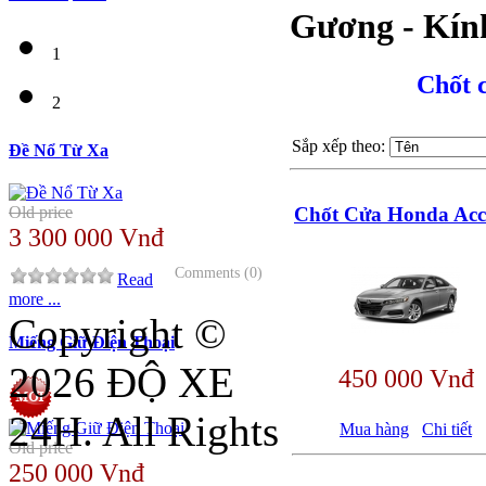
Gương - Kín
1
Chốt c
2
Sắp xếp theo:
Đề Nổ Từ Xa
Old price
Chốt Cửa Honda Acc
3 300 000 Vnđ
Comments (0)
Read
more ...
Copyright ©
Miếng Giữ Điện Thoại
2026 ĐỘ XE
450 000 Vnđ
24H. All Rights
Mua hàng
Chi tiết
Old price
250 000 Vnđ