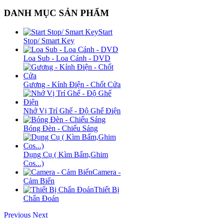
DANH MỤC SẢN PHẨM
Start
Stop/ Smart Key
Loa Sub - Loa Cánh - DVD
Gương - Kính Điện - Chốt Cửa
Nhớ Vị Trí Ghế - Độ Ghế Điện
Bóng Đèn - Chiếu Sáng
Dụng Cụ ( Kìm Bấm,Ghim
Cos...)
Camera -
Cảm Biến
Thiết Bị
Chẩn Đoán
Previous
Next