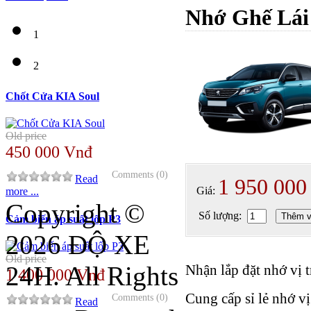
Nhớ Ghế Lái
1
2
Chốt Cửa KIA Soul
Old price
450 000 Vnđ
Comments (0)
Read
1 950 000
Giá:
more ...
Copyright ©
Số lượng:
Thêm v
Cảm biến áp suất lốp P3
2026 ĐỘ XE
Old price
24H. All Rights
Nhận lắp đặt nhớ vị t
1 400 000 Vnđ
Cung cấp sỉ lẻ nhớ vị
Comments (0)
Read