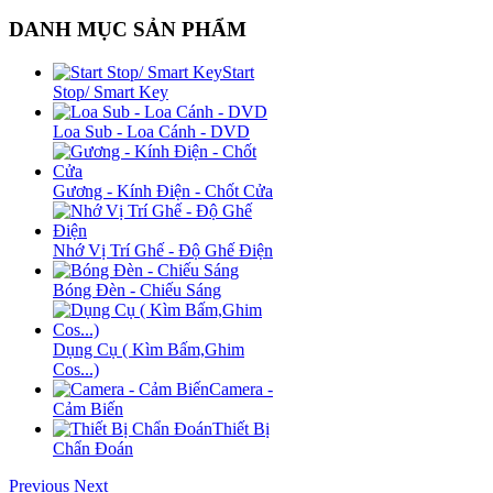
DANH MỤC SẢN PHẨM
Start
Stop/ Smart Key
Loa Sub - Loa Cánh - DVD
Gương - Kính Điện - Chốt Cửa
Nhớ Vị Trí Ghế - Độ Ghế Điện
Bóng Đèn - Chiếu Sáng
Dụng Cụ ( Kìm Bấm,Ghim
Cos...)
Camera -
Cảm Biến
Thiết Bị
Chẩn Đoán
Previous
Next