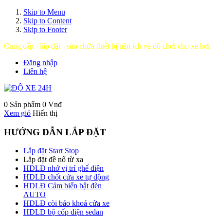
Skip to Menu
Skip to Content
Skip to Footer
Cung cấp - lắp đặt - sửa chữa thiết bị tiện ích và đồ chơi cho xe hơi
Đăng nhập
Liên hệ
0 Sản phẩm
0 Vnđ
Xem giỏ
Hiển thị
HƯỚNG DẪN LẮP ĐẶT
Lắp đặt Start Stop
Lắp đặt đề nổ từ xa
HDLĐ nhớ vị trí ghế điện
HDLĐ chốt cửa xe tự động
HDLĐ Cảm biến bật đèn
AUTO
HDLĐ còi báo khoá cửa xe
HDLĐ bộ cốp điện sedan