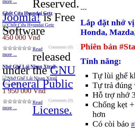
Reserved.
more ...
---
Joomla!
is Free
Chốt Cửa Hyundai Getz
Lắp đặt nhớ vị 
Software
Honda, Mazda,
Old price
450 000 Vnđ
Phiên bản #St
Comments (0)
Read
released
more ...
Tính năng:
under the
GNU
Nhớ Ghế Lái Nisan Xtrail
Tự lùi ghế k
General Public
Tự trả đúng 
Old price
1 950 000 Vnđ
Hỗ trợ nhớ 3 
Comments (0)
Read
Chống kẹt +
License.
more ...
hơn
Có còi báo
#