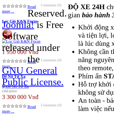
ĐỘ XE 24H
ch
Comments (0)
Read
Reserved.
more ...
gian
bảo hành 
Joomla!
is Free
Lọc Gió K&N Focus
Khởi động x
Software
và tiện lợi,
là lúc dùng 
released under
Old price
Không cần th
1 950 000 Vnđ
the
năng nguyên 
Comments (0)
Read
theo remote,
more ...
GNU General
Phím ấn
ST
Đề Nổ Từ Xa
Public License.
Hỗ trợ khởi 
không sử dụ
Old price
3 300 000 Vnđ
An toàn - bả
Comments (0)
Read
làm việc nế
more ...