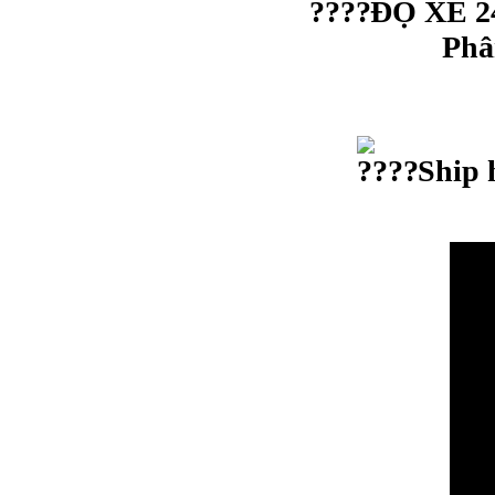
ĐỘ XE 24
Phân
Ship 