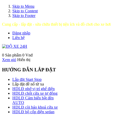
Skip to Menu
Skip to Content
Skip to Footer
Cung cấp - lắp đặt - sửa chữa thiết bị tiện ích và đồ chơi cho xe hơi
Đăng nhập
Liên hệ
0 Sản phẩm
0 Vnđ
Xem giỏ
Hiển thị
HƯỚNG DẪN LẮP ĐẶT
Lắp đặt Start Stop
Lắp đặt đề nổ từ xa
HDLĐ nhớ vị trí ghế điện
HDLĐ chốt cửa xe tự động
HDLĐ Cảm biến bật đèn
AUTO
HDLĐ còi báo khoá cửa xe
HDLĐ bộ cốp điện sedan