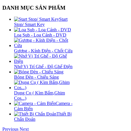
DANH MỤC SẢN PHẨM
Start
Stop/ Smart Key
Loa Sub - Loa Cánh - DVD
Gương - Kính Điện - Chốt Cửa
Nhớ Vị Trí Ghế - Độ Ghế Điện
Bóng Đèn - Chiếu Sáng
Dụng Cụ ( Kìm Bấm,Ghim
Cos...)
Camera -
Cảm Biến
Thiết Bị
Chẩn Đoán
Previous
Next