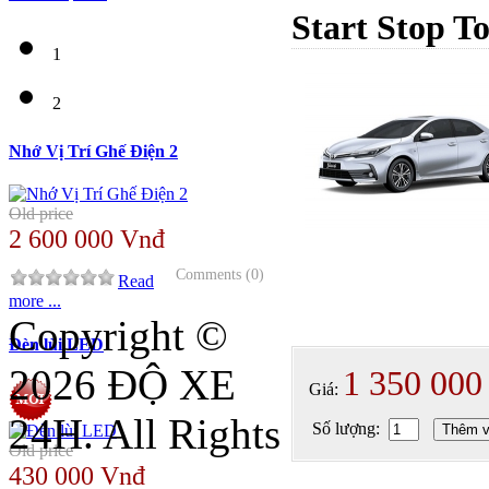
Start Stop To
1
2
Nhớ Vị Trí Ghế Điện 2
Old price
2 600 000 Vnđ
Comments (0)
Read
more ...
Copyright ©
Đèn lùi LED
2026 ĐỘ XE
1 350 000
Giá:
24H. All Rights
Số lượng:
Thêm v
Old price
430 000 Vnđ