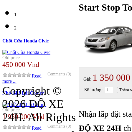
Start Stop T
1
2
Chốt Cửa Honda Civic
Old price
450 000 Vnđ
Comments (0)
1 350 000
Read
Giá:
more ...
Copyright ©
Số lượng:
Thêm v
Nhớ Ghế Lái Camry
2026 ĐỘ XE
Old price
Nhận lắp đặt st
24H. All Rights
1 950 000 Vnđ
ĐỘ XE 24H
ch
Comments (0)
Read