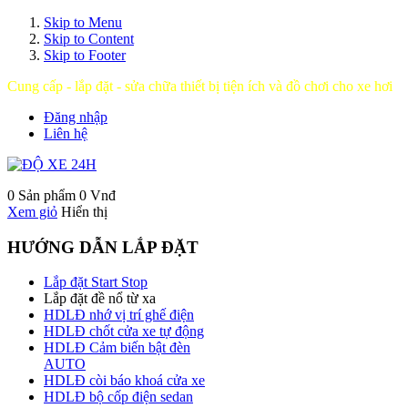
Skip to Menu
Skip to Content
Skip to Footer
Cung cấp - lắp đặt - sửa chữa thiết bị tiện ích và đồ chơi cho xe hơi
Đăng nhập
Liên hệ
0 Sản phẩm
0 Vnđ
Xem giỏ
Hiển thị
HƯỚNG DẪN LẮP ĐẶT
Lắp đặt Start Stop
Lắp đặt đề nổ từ xa
HDLĐ nhớ vị trí ghế điện
HDLĐ chốt cửa xe tự động
HDLĐ Cảm biến bật đèn
AUTO
HDLĐ còi báo khoá cửa xe
HDLĐ bộ cốp điện sedan