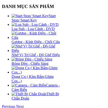
DANH MỤC SẢN PHẨM
Start
Stop/ Smart Key
Loa Sub - Loa Cánh - DVD
Gương - Kính Điện - Chốt Cửa
Nhớ Vị Trí Ghế - Độ Ghế Điện
Bóng Đèn - Chiếu Sáng
Dụng Cụ ( Kìm Bấm,Ghim
Cos...)
Camera -
Cảm Biến
Thiết Bị
Chẩn Đoán
Previous
Next