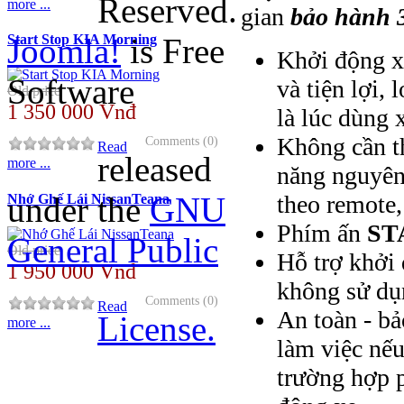
Reserved.
more ...
gian
bảo hành 
Joomla!
is Free
Start Stop KIA Morning
Khởi động x
Software
và tiện lợi,
Old price
1 350 000 Vnđ
là lúc dùng 
Không cần th
Comments (0)
Read
released
more ...
năng nguyên 
theo remote,
under the
GNU
Nhớ Ghế Lái NissanTeana
Phím ấn
ST
General Public
Old price
Hỗ trợ khởi 
1 950 000 Vnđ
không sử dụ
Comments (0)
Read
An toàn - bả
License.
more ...
làm việc nế
trường hợp 